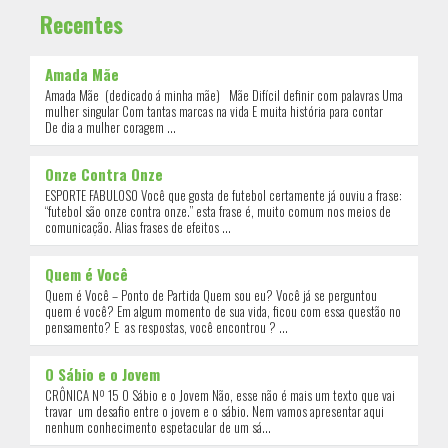
Recentes
Amada Mãe
Amada Mãe (dedicado á minha mãe) Mãe Difícil definir com palavras Uma
mulher singular Com tantas marcas na vida E muita história para contar
De dia a mulher coragem ...
Onze Contra Onze
ESPORTE FABULOSO Você que gosta de futebol certamente já ouviu a frase:
“futebol são onze contra onze.” esta frase é, muito comum nos meios de
comunicação. Alias frases de efeitos ...
Quem é Você
Quem é Você – Ponto de Partida Quem sou eu? Você já se perguntou
quem é você? Em algum momento de sua vida, ficou com essa questão no
pensamento? E as respostas, você encontrou ? ...
O Sábio e o Jovem
CRÔNICA Nº 15 O Sábio e o Jovem Não, esse não é mais um texto que vai
travar um desafio entre o jovem e o sábio. Nem vamos apresentar aqui
nenhum conhecimento espetacular de um sá...